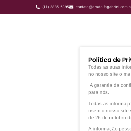
(11) 3885-5395
contato@dradolfogabriel.com.b
Política de P
Todas as suas info
no nosso site o ma
A garantia da conf
para nós.
Todas as informaçõ
usem o nosso site
de 26 de outubro de
A informação pesso