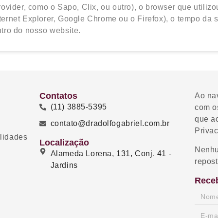
rovider, como o Sapo, Clix, ou outro), o browser que utilizo
ternet Explorer, Google Chrome ou o Firefox), o tempo da s
ntro do nosso website.
Contatos
Ao na
(11) 3885-5395
com o
que a
contato@dradolfogabriel.com.br
Priva
lidades
Localização
Nenhu
Alameda Lorena, 131, Conj. 41 -
repost
Jardins
Rece