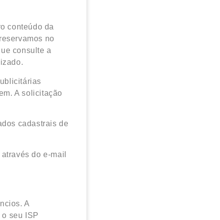
tro conteúdo da
 reservamos no
que consulte a
lizado.
blicitárias
m. A solicitação
dos cadastrais de
 através do e-mail
ncios. A
, o seu ISP