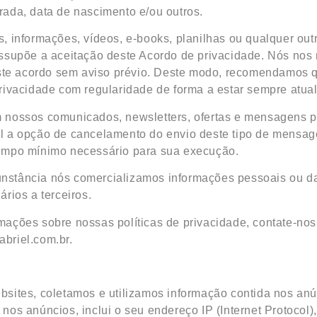
rada, data de nascimento e/ou outros.
s, informações, vídeos, e-books, planilhas ou qualquer ou
essupõe a aceitação deste Acordo de privacidade. Nós nos
 este acordo sem aviso prévio. Deste modo, recomendamos 
privacidade com regularidade de forma a estar sempre atua
 nossos comunicados, newsletters, ofertas e mensagens pu
l a opção de cancelamento do envio deste tipo de mensage
tempo mínimo necessário para sua execução.
nstância nós comercializamos informações pessoais ou da
ários a terceiros.
mações sobre nossas políticas de privacidade, contate-nos
abriel.com.br
.
bsites, coletamos e utilizamos informação contida nos anú
nos anúncios, inclui o seu endereço IP (Internet Protocol)