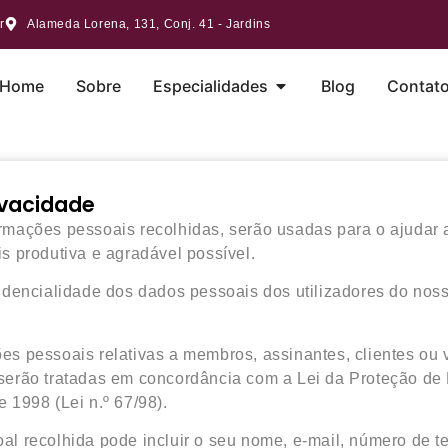
r
Alameda Lorena, 131, Conj. 41 - Jardins
Home
Sobre
Especialidades
Blog
Contat
rivacidade
rmações pessoais recolhidas, serão usadas para o ajudar a 
is produtiva e agradável possível.
idencialidade dos dados pessoais dos utilizadores do noss
es pessoais relativas a membros, assinantes, clientes ou v
 serão tratadas em concordância com a Lei da Proteção d
 1998 (Lei n.º 67/98).
al recolhida pode incluir o seu nome, e-mail, número de t