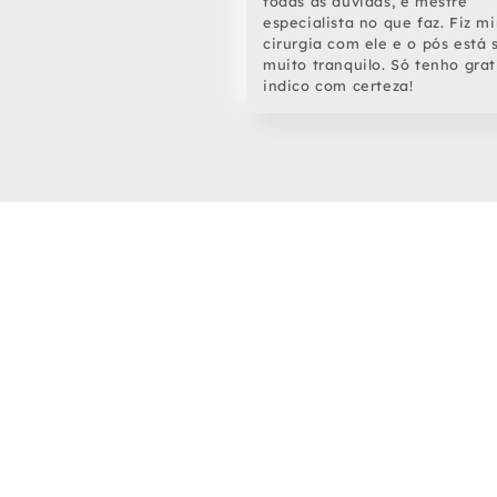
todas as dúvidas, é mestre
especialista no que faz. Fiz m
cirurgia com ele e o pós está
muito tranquilo. Só tenho gra
indico com certeza!
O Consultório
Uma estrutura completa e acolhedora, com fácil ace
local, pensada para oferecer comodidade em t