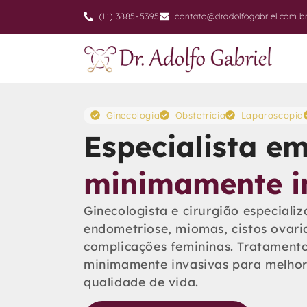
(11) 3885-5395
contato@dradolfogabriel.com.b
Ginecologia
Obstetrícia
Laparoscopia
Especialista em
minimamente i
Ginecologista e cirurgião especiali
endometriose, miomas, cistos ovari
complicações femininas. Tratamento
minimamente invasivas para melhor
qualidade de vida.