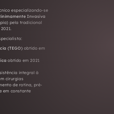
nico especializando-se
 Minimamente Invasiva
ia) pela tradicional
 2021.
pecialista:
ícia (TEGO)
obtido em
ica
obtido em 2021
istência integral à
m cirurgias
ento de rotina, pré-
se em constante