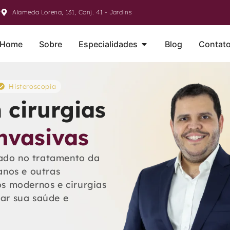
r
Alameda Lorena, 131, Conj. 41 - Jardins
Home
Sobre
Especialidades
Blog
Contat
Histeroscopia
 cirurgias
nvasivas
zado no tratamento da
anos e outras
s modernos e cirurgias
ar sua saúde e