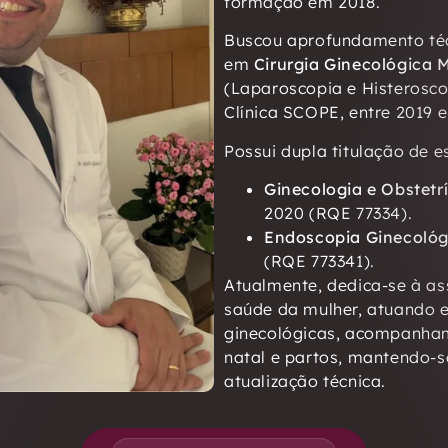
formação em 2018.
Buscou aprofundamento téc
em
Cirurgia Ginecológica
(Laparoscopia e Histeroscop
Clínica SCOPE, entre 2019 e
Possui dupla titulação de es
Ginecologia e Obstetr
2020 (RQE 77334).
Endoscopia Ginecológ
(RQE 773341).
Atualmente, dedica-se à ass
saúde da mulher, atuando e
ginecológicas, acompanham
natal e partos, mantendo-
atualização técnica.