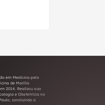
do em Medicina pela
cina de Marília
m 2014. Realizou sua
ologia e Obstetrícia no
Paulo, concluindo a