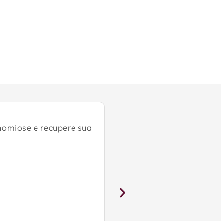
Cirurgia Gin
nomiose e recupere sua
Precisão mil