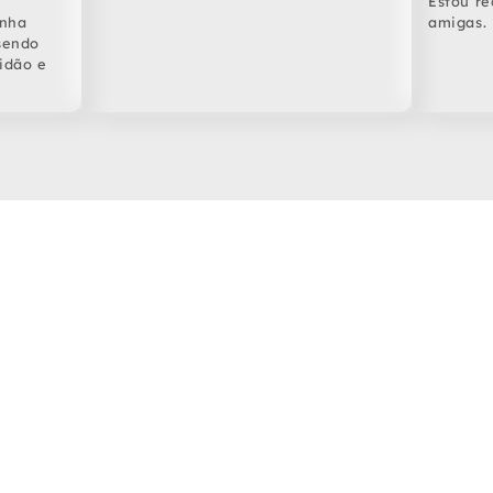
Estou r
inha
amigas.
 sendo
tidão e
sso e estacionamento no
oda a sua jornada.