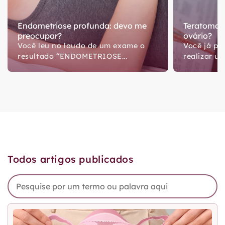
Endometriose profunda: devo me
Teratoma: 
preocupar?
ovário?
Você leu no laudo de um exame o
Você já pa
resultado “ENDOMETRIOSE...
realizar um
Todos artigos publicados