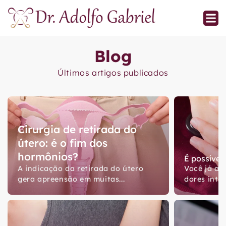
Blog
Últimos artigos publicados
Cirurgia de retirada do
útero: é o fim dos
hormônios?
É possível
A indicação da retirada do útero
Você já ac
gera apreensão em muitas...
dores inte