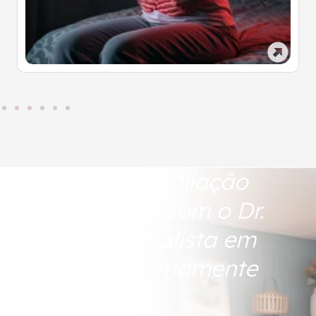
Agende sua avaliação
agora mesmo com o Dr.
Adolfo, especialista em
Cirurgias Minimamente
Invasivas