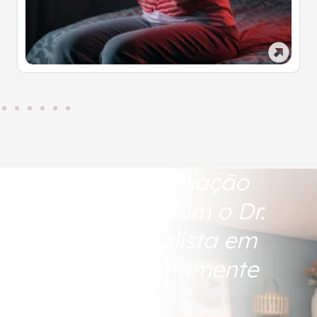
Agende sua avaliação
agora mesmo com o Dr.
Adolfo, especialista em
Cirurgias Minimamente
Invasivas