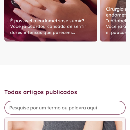
Cirurgia re
endometri
É possível a endometriose sumir?
“endobelly
Você já acordou cansada de sentir
Você já ac
dores intensas que parecem...
e, poucas h
Todos artigos publicados