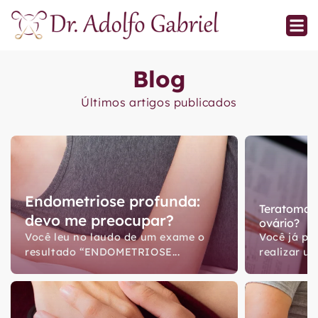
Blog
Últimos artigos publicados
Endometriose profunda:
Teratoma: 
devo me preocupar?
ovário?
Você leu no laudo de um exame o
Você já pa
resultado “ENDOMETRIOSE...
realizar um