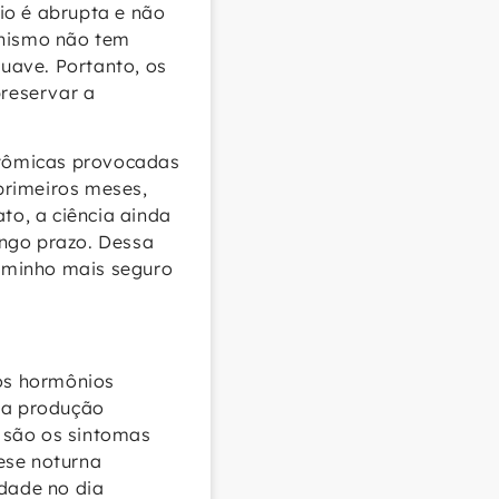
io é abrupta e não
anismo não tem
uave. Portanto, os
reservar a
atômicas provocadas
primeiros meses,
o, a ciência ainda
ongo prazo. Dessa
caminho mais seguro
os hormônios
sua produção
 são os sintomas
ese noturna
idade no dia