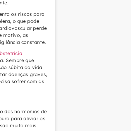
nte.
nta os riscos para
lera, o que pode
ardiovascular perde
e motivo, as
gilância constante.
bstetrícia
da. Sempre que
ção súbita da vida
atar doenças graves,
ecisa sofrer com as
ção dos hormônios de
uro para aliviar os
 são muito mais