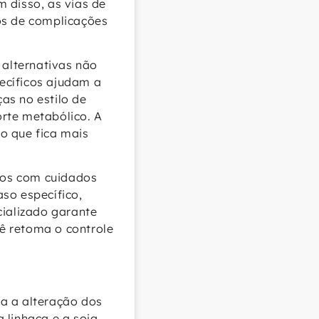
 disso, as vias de
os de complicações
alternativas não
ecíficos ajudam a
as no estilo de
rte metabólico. A
o que fica mais
cos com cuidados
so específico,
ializado garante
ê retoma o controle
a a alteração dos
 linhaça e a soja,