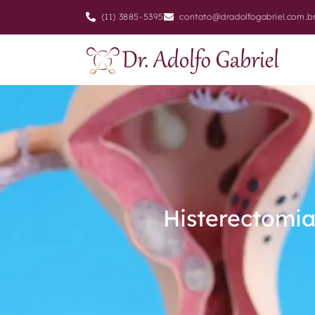
(11) 3885-5395
contato@dradolfogabriel.com.b
Histerectomia