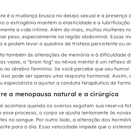
te é a mudança brusca no desejo sexual e a presença d
o o estrogênio mantém a elasticidade e a lubrificação 
tamente a vida íntima. Além do mais, muitas mulheres 
nhar peso, especialmente na região abdominal. Essas m
 e podem levar a quadros de tristeza persistente ou a
nta também às alterações de memória e à dificuldade 
tas vezes, o "brain fog" ou névoa mental é um reflexo d
co no cérebro feminino. Se você percebe que seu humor
e isso pode ser apenas uma resposta hormonal. Assim,
u especialista a ajustar a conduta terapêutica de form
tre a menopausa natural e a cirúrgica
l acontece quando os ovários esgotam sua reserva foli
e esse processo, o corpo se ajusta lentamente às nova
ntes no sangue. Por outro lado, a alteração dos horm
 noite para o dia. Essa velocidade impede que o sistem