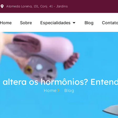
r
Alameda Lorena, 131, Conj. 41 - Jardins
Home
Sobre
Especialidades
Blog
Contat
 altera os hormônios? Enten
Home
Blog