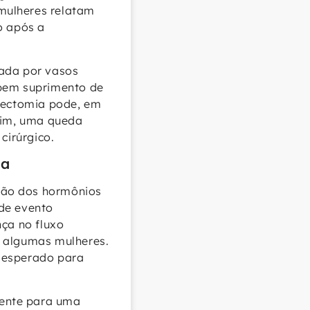
mulheres relatam
o após a
tada por vasos
ebem suprimento de
erectomia pode, em
ssim, uma queda
cirúrgico.
ia
ção dos hormônios
nde evento
nça no fluxo
a algumas mulheres.
o esperado para
mente para uma