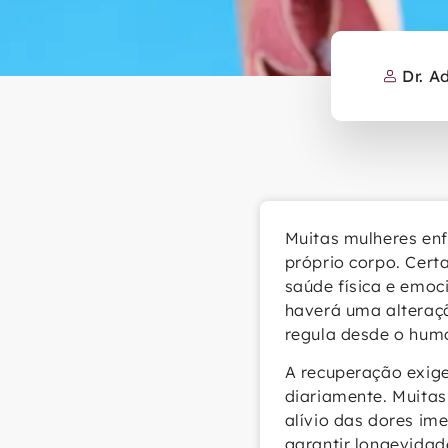
Dr. A
Muitas mulheres en
próprio corpo. Cert
saúde física e emoc
haverá uma alteraçã
regula desde o humo
A recuperação exige
diariamente. Muitas 
alívio das dores im
garantir longevida