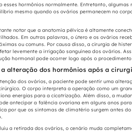
do esses hormônios normalmente. Entretanto, algumas 
ilíbrio mesmo quando os ovários permanecem no corp
tante notar que a anatomia pélvica é altamente conec
lhados. Em outras palavras, o útero e os ovários rec
óximas ou comuns. Por causa disso, a cirurgia de hist
afetar levemente a irrigação sanguínea dos ovários. A
ução hormonal pode ocorrer logo após o procedimento 
 a alteração dos hormônios após a cirurg
nção dos ovários, a paciente pode sentir uma altera
cirúrgico. O corpo interpreta a operação como um gra
ciona energias para a cicatrização. Além disso, a muda
ode antecipar a falência ovariana em alguns anos par
ica por que os sintomas de climatério surgem antes d
.
ncluiu a retirada dos ovários, o cenário muda completa