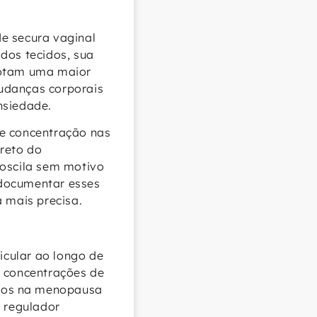
e secura vaginal
dos tecidos, sua
notam uma maior
udanças corporais
nsiedade.
de concentração nas
ireto do
 oscila sem motivo
 documentar esses
a mais precisa.
cular ao longo de
s concentrações de
ônios na menopausa
a regulador