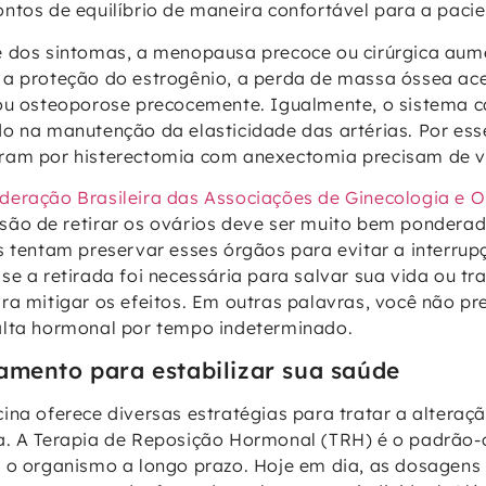
ntos de equilíbrio de maneira confortável para a pacie
 dos sintomas, a menopausa precoce ou cirúrgica aume
a proteção do estrogênio, a perda de massa óssea ace
ou osteoporose precocemente. Igualmente, o sistema c
o na manutenção da elasticidade das artérias. Por ess
ram por histerectomia com anexectomia precisam de vi
deração Brasileira das Associações de Ginecologia e O
cisão de retirar os ovários deve ser muito bem pondera
s tentam preservar esses órgãos para evitar a interrup
se a retirada foi necessária para salvar sua vida ou tr
ra mitigar os efeitos. Em outras palavras, você não pr
alta hormonal por tempo indeterminado.
amento para estabilizar sua saúde
ina oferece diversas estratégias para tratar a altera
. A Terapia de Reposição Hormonal (TRH) é o padrão-o
 o organismo a longo prazo. Hoje em dia, as dosagens