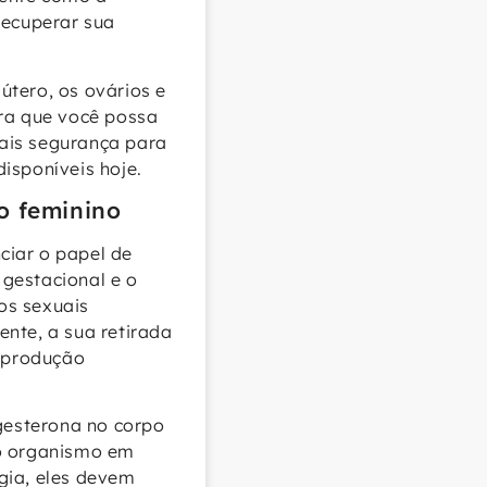
recuperar sua
útero, os ovários e
ara que você possa
ais segurança para
isponíveis hoje.
io feminino
ciar o papel de
gestacional e o
os sexuais
nte, a sua retirada
 produção
ogesterona no corpo
do organismo em
gia, eles devem