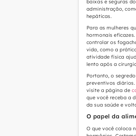
baixas e seguras do
administração, como
hepáticas.
Para as mulheres q
hormonais eficazes.
controlar os fogach
vida, como a prátic
atividade física aj
lento após a cirurgi
Portanto, o segred
preventivos diários
visite a página de
c
que você receba a d
da sua saúde e volt
O papel da alim
O que você coloca n
hormônios. Certamen