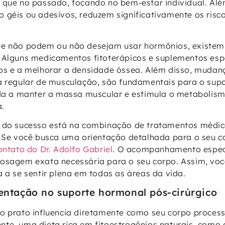
 que no passado, focando no bem-estar individual. Além
 géis ou adesivos, reduzem significativamente os risc
ue não podem ou não desejam usar hormônios, existem 
 Alguns medicamentos fitoterápicos e suplementos esp
os e a melhorar a densidade óssea. Além disso, mudanç
a regular de musculação, são fundamentais para o supo
uda a manter a massa muscular e estimula o metabolism
a.
o do sucesso está na combinação de tratamentos médi
. Se você busca uma orientação detalhada para o seu ca
ontato do Dr. Adolfo Gabriel
. O acompanhamento espec
osagem exata necessária para o seu corpo. Assim, voc
a a se sentir plena em todas as áreas da vida.
entação no suporte hormonal pós-cirúrgico
o prato influencia diretamente como seu corpo process
te, uma dieta rica em fitoestrogênios naturais, como a