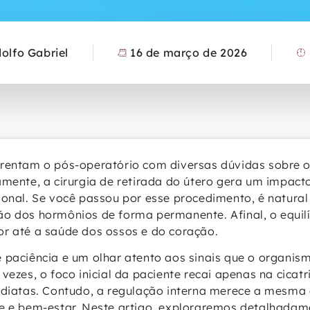
dolfo Gabriel
16 de março de 2026
frentam o pós-operatório com diversas dúvidas sobre 
amente, a cirurgia de retirada do útero gera um impacto
ional. Se você passou por esse procedimento, é natural
o dos hormônios de forma permanente. Afinal, o equil
r até a saúde dos ossos e do coração.
 paciência e um olhar atento aos sinais que o organis
vezes, o foco inicial da paciente recai apenas na cicat
ediatas. Contudo, a regulação interna merece a mesma
de e bem-estar. Neste artigo, exploraremos detalhada