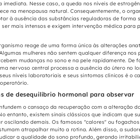
 imediata. Nesse caso, a queda nos níveis de estrogên
ece na menopausa natural. Consequentemente, o org
ar à ausência das substâncias reguladoras de forma s
ser mais intensos e exigem intervenção médica para p
rganismo reage de uma forma única às alterações an
 Algumas mulheres não sentem qualquer diferença nos 
cebem mudanças no sono e na pele rapidamente. De fat
ma nervoso central processa a ausência do útero no l
seus níveis laboratoriais e seus sintomas clínicos é o 
operatório.
 de desequilíbrio hormonal para observar
onfundem o cansaço da recuperação com a alteração d
No entanto, existem sinais clássicos que indicam que 
r oscilando demais. Os famosos "calores" ou fogachos
stumam atrapalhar muito a rotina. Além disso, a sudor
udicar a qualidade do sono profundo, gerando irritabil