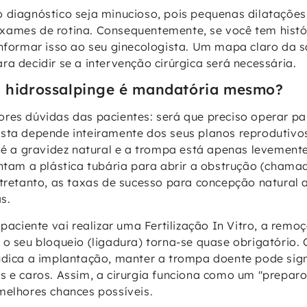
o diagnóstico seja minucioso, pois pequenas dilataçõe
ames de rotina. Consequentemente, se você tem histór
informar isso ao seu ginecologista. Um mapa claro da 
a decidir se a intervenção cirúrgica será necessária.
a hidrossalpinge é mandatória mesmo?
res dúvidas das pacientes: será que preciso operar pa
sta depende inteiramente dos seus planos reprodutivo
o é a gravidez natural e a trompa está apenas levemen
entam a plástica tubária para abrir a obstrução (chama
ntretanto, as taxas de sucesso para concepção natural 
s.
 paciente vai realizar uma Fertilização In Vitro, a rem
 o seu bloqueio (ligadura) torna-se quase obrigatório.
udica a implantação, manter a trompa doente pode sign
s e caros. Assim, a cirurgia funciona como um "preparo
melhores chances possíveis.