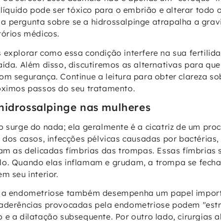
 líquido pode ser tóxico para o embrião e alterar todo 
 pergunta sobre se a hidrossalpinge atrapalha a grav
tórios médicos.
explorar como essa condição interfere na sua fertilidad
aída. Além disso, discutiremos as alternativas para que
om segurança. Continue a leitura para obter clareza so
óximos passos do seu tratamento.
hidrossalpinge nas mulheres
o surge do nada; ela geralmente é a cicatriz de um pro
a dos casos, infecções pélvicas causadas por bactérias
cam as delicadas fímbrias das trompas. Essas fímbrias
lo. Quando elas inflamam e grudam, a trompa se fecha
m seu interior.
, a endometriose também desempenha um papel impor
 aderências provocadas pela endometriose podem "estr
 e a dilatação subsequente. Por outro lado, cirurgias 