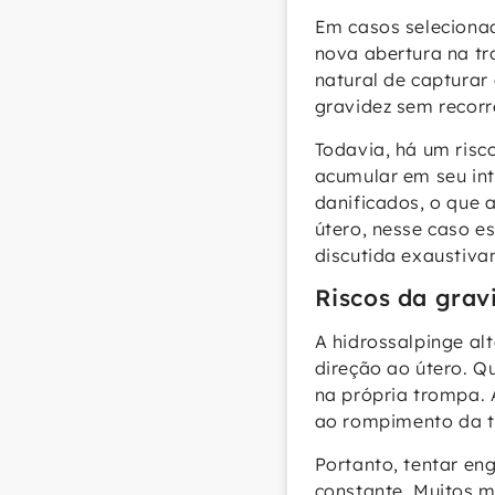
Em casos selecionad
nova abertura na tr
natural de capturar
gravidez sem recorr
Todavia, há um risco
acumular em seu int
danificados, o que 
útero, nesse caso e
discutida exaustiva
Riscos da grav
A hidrossalpinge a
direção ao útero. 
na própria trompa. 
ao rompimento da t
Portanto, tentar en
constante. Muitos m