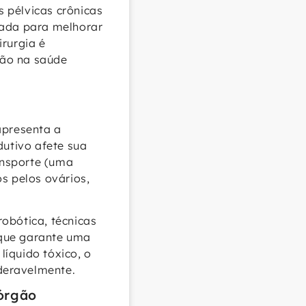
 pélvicas crônicas
cada para melhorar
irurgia é
ção na saúde
apresenta a
utivo afete sua
ansporte (uma
s pelos ovários,
obótica, técnicas
 que garante uma
íquido tóxico, o
deravelmente.
 órgão