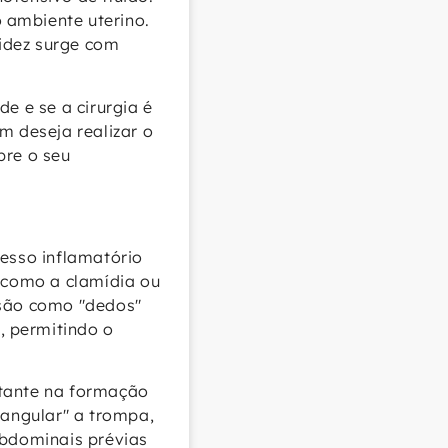
o ambiente uterino.
idez surge com
e e se a cirurgia é
m deseja realizar o
bre o seu
cesso inflamatório
, como a clamídia ou
 são como "dedos"
, permitindo o
tante na formação
angular" a trompa,
abdominais prévias