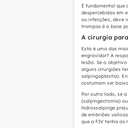
É fundamental que 
despercebidas em ex
ou infecções, deve 
trompas é a base par
A cirurgia par
Esta é uma das maio
engravidar? A respo
lesão. Se o objetiv
alguns cirurgiões t
salpingoplastia). E
costumam ser baixa
Por outro lado, se a
(salpingectomia) ou
hidrossalpinge prej
de embriões valioso
que a FIV tenha as 