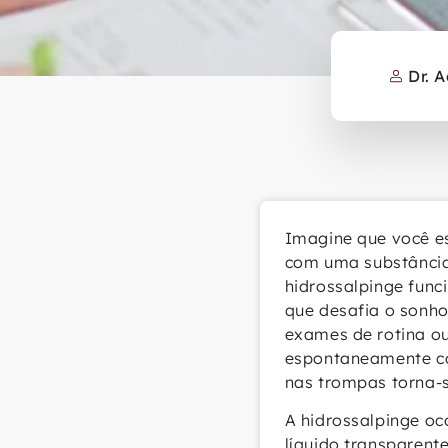
Dr. 
Imagine que você es
com uma substância 
hidrossalpinge func
que desafia o sonh
exames de rotina ou
espontaneamente com
nas trompas torna-s
A hidrossalpinge oc
líquido transparent