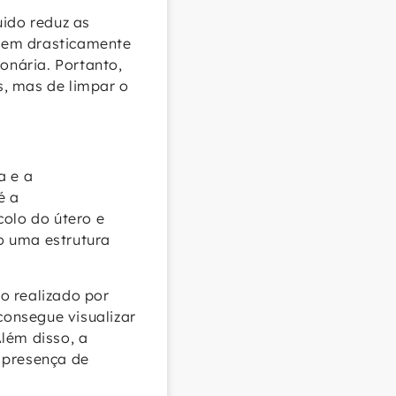
uido reduz as
caem drasticamente
onária. Portanto,
s, mas de limpar o
a e a
é a
colo do útero e
o uma estrutura
o realizado por
onsegue visualizar
lém disso, a
 presença de