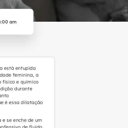
8:00 am
a está entupida
dade feminina, a
 físico e químico
dição durante
anto
e é essa dilatação
a e se enche de um
ofensivo de fluido.