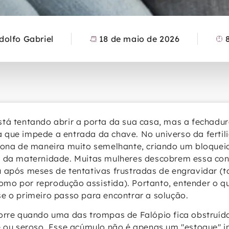
Adolfo Gabriel
18 de maio de 2026
tá tentando abrir a porta da sua casa, mas a fechadur
que impede a entrada da chave. No universo da fertili
iona de maneira muito semelhante, criando um bloqueio
o da maternidade. Muitas mulheres descobrem essa con
 após meses de tentativas frustradas de engravidar (t
o por reprodução assistida). Portanto, entender o qu
e o primeiro passo para encontrar a solução.
orre quando uma das trompas de Falópio fica obstruíd
e ou seroso. Esse acúmulo não é apenas um "estoque" in