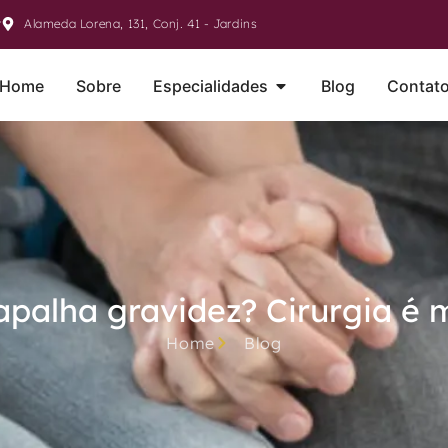
r
Alameda Lorena, 131, Conj. 41 - Jardins
Home
Sobre
Especialidades
Blog
Contat
rapalha gravidez? Cirurgia 
Home
Blog