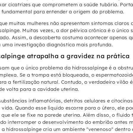
r cicatrizes que comprometem a saúde tubária. Portan
é fundamental para entender a origem do problema.
que muitas mulheres não apresentam sintomas claros d
alpinge. Muitas vezes, a dor pélvica crônica é o único 
zado. Assim, a descoberta costuma acontecer apenas q
a uma investigação diagnóstica mais profunda.
alpinge atrapalha a gravidez na prática
am que o único problema da hidrossalpinge é a obstru
omplexa. Se a trompa está bloqueada, o espermatozoi
ra a fertilização natural. Contudo, o verdadeiro vilão é
de volta para a cavidade uterina.
ubstâncias inflamatórias, detritos celulares e citocina
vida. Quando esse líquido escorre para o útero, ele po
que ele se fixe na parede uterina. Além disso, o fluido
endo interromper o desenvolvimento do embrião antes 
 a hidrossalpinge cria um ambiente "venenoso" dentro 