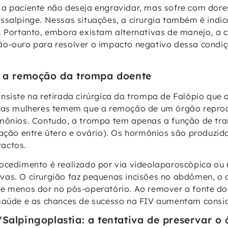
a paciente não deseja engravidar, mas sofre com dores
ssalpinge. Nessas situações, a cirurgia também é indi
. Portanto, embora existam alternativas de manejo, a c
ão-ouro para resolver o impacto negativo dessa condi
: a remoção da trompa doente
nsiste na retirada cirúrgica da trompa de Falópio que 
itas mulheres temem que a remoção de um órgão reprod
rmônios. Contudo, a trompa tem apenas a função de tr
gação entre útero e ovário). Os hormônios são produzido
actos.
ocedimento é realizado por via videolaparoscópica ou r
vas. O cirurgião faz pequenas incisões no abdômen, o
e menos dor no pós-operatório. Ao remover a fonte do l
 saúde e as chances de sucesso na FIV aumentam consi
Salpingoplastia: a tentativa de preservar o