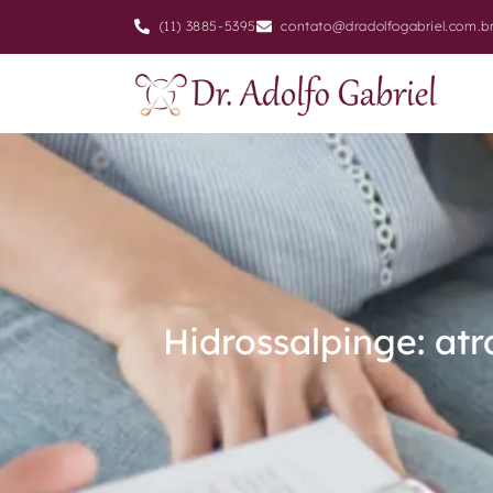
(11) 3885-5395
contato@dradolfogabriel.com.b
Hidrossalpinge: at