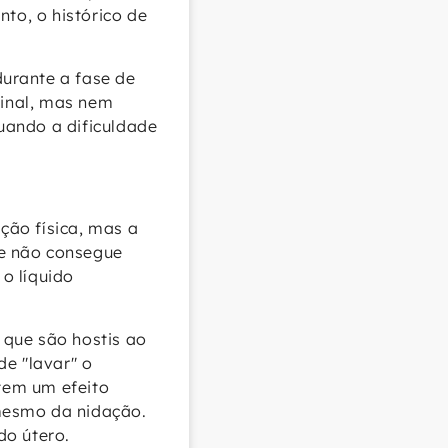
to, o histórico de
urante a fase de
sinal, mas nem
uando a dificuldade
ção física, mas a
de não consegue
 o líquido
s que são hostis ao
de "lavar" o
 tem um efeito
mesmo da nidação.
do útero.