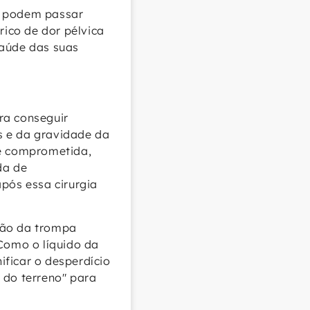
s podem passar
ico de dor pélvica
saúde das suas
ra conseguir
s e da gravidade da
te comprometida,
da de
após essa cirurgia
oção da trompa
 Como o líquido da
ificar o desperdício
 do terreno" para