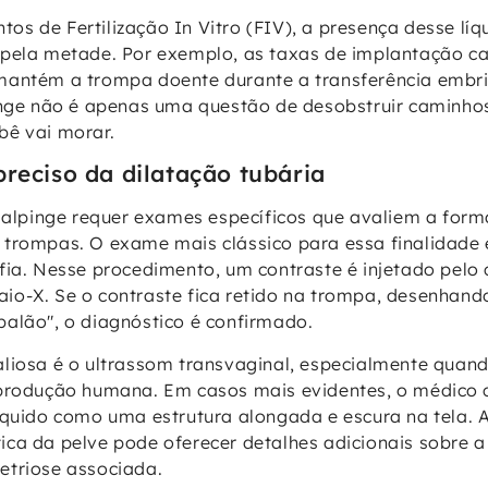
s de Fertilização In Vitro (FIV), a presença desse líq
 pela metade. Por exemplo, as taxas de implantação 
mantém a trompa doente durante a transferência embri
inge não é apenas uma questão de desobstruir caminho
bê vai morar.
preciso da dilatação tubária
ssalpinge requer exames específicos que avaliem a form
trompas. O exame mais clássico para essa finalidade 
fia. Nesse procedimento, um contraste é injetado pelo 
o-X. Se o contraste fica retido na trompa, desenhand
alão", o diagnóstico é confirmado.
liosa é o ultrassom transvaginal, especialmente quand
produção humana. Em casos mais evidentes, o médico c
íquido como uma estrutura alongada e escura na tela. A
ca da pelve pode oferecer detalhes adicionais sobre a
etriose associada.