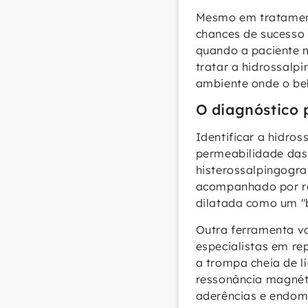
Mesmo em tratamento
chances de sucesso
quando a paciente 
tratar a hidrossalp
ambiente onde o be
O diagnóstico 
Identificar a hidro
permeabilidade das 
histerossalpingogra
acompanhado por rai
dilatada como um "b
Outra ferramenta va
especialistas em re
a trompa cheia de l
ressonância magnéti
aderências e endom