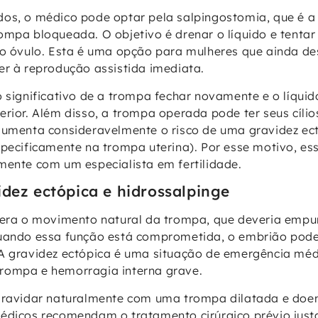
os, o médico pode optar pela salpingostomia, que é a
ompa bloqueada. O objetivo é drenar o líquido e tentar
 o óvulo. Esta é uma opção para mulheres que ainda de
er à reprodução assistida imediata.
 significativo de a trompa fechar novamente e o líquido
erior. Além disso, a trompa operada pode ter seus cílio
aumenta consideravelmente o risco de uma gravidez ect
specificamente na trompa uterina). Por esse motivo, ess
mente com um especialista em fertilidade.
idez ectópica e hidrossalpinge
ltera o movimento natural da trompa, que deveria empu
Quando essa função está comprometida, o embrião pode
A gravidez ectópica é uma situação de emergência méd
rompa e hemorragia interna grave.
gravidar naturalmente com uma trompa dilatada e doent
édicos recomendam o tratamento cirúrgico prévio just