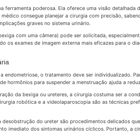
a ferramenta poderosa. Ela oferece uma visão detalhada de
 médico consegue planejar a cirurgia com precisão, saben
mplicações graves no sistema urinário.
a bexiga com uma câmera) pode ser solicitada, especialmen
ando os exames de imagem externa mais eficazes para o d
ria
a endometriose, o tratamento deve ser individualizado. Pa
 de hormônios para suspender a menstruação ajuda a reduzir
ração da bexiga ou ureteres, a cirurgia costuma ser a con
irurgia robótica e a videolaparoscopia são as técnicas pr
a desobstrução do ureter são procedimentos delicados que
o imediato dos sintomas urinários cíclicos. Portanto, a 