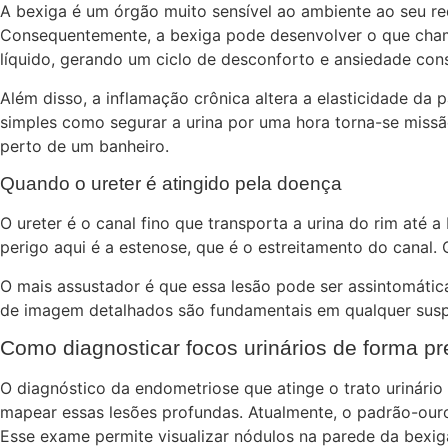
A bexiga é um órgão muito sensível ao ambiente ao seu re
Consequentemente, a bexiga pode desenvolver o que cham
líquido, gerando um ciclo de desconforto e ansiedade cons
Além disso, a inflamação crônica altera a elasticidade d
simples como segurar a urina por uma hora torna-se missã
perto de um banheiro.
Quando o ureter é atingido pela doença
O ureter é o canal fino que transporta a urina do rim até
perigo aqui é a estenose, que é o estreitamento do canal.
O mais assustador é que essa lesão pode ser assintomátic
de imagem detalhados são fundamentais em qualquer suspei
Como diagnosticar focos urinários de forma pr
O diagnóstico da endometriose que atinge o trato urinári
mapear essas lesões profundas. Atualmente, o padrão-ouro 
Esse exame permite visualizar nódulos na parede da bexiga 