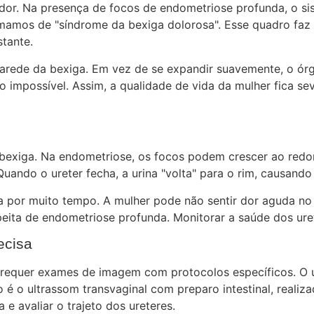
dor. Na presença de focos de endometriose profunda, o sis
amos de "síndrome da bexiga dolorosa". Esse quadro faz
tante.
a parede da bexiga. Em vez de se expandir suavemente, o ó
o impossível. Assim, a qualidade de vida da mulher fica s
 a bexiga. Na endometriose, os focos podem crescer ao redo
 Quando o ureter fecha, a urina "volta" para o rim, causan
a por muito tempo. A mulher pode não sentir dor aguda no
ta de endometriose profunda. Monitorar a saúde dos ureter
ecisa
o requer exames de imagem com protocolos específicos. O 
é o ultrassom transvaginal com preparo intestinal, realiz
e avaliar o trajeto dos ureteres.