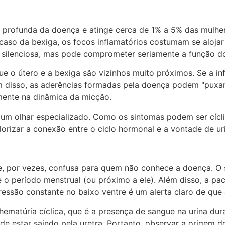
 profunda da doença e atinge cerca de 1% a 5% das mulher
o caso da bexiga, os focos inflamatórios costumam se aloja
is silenciosa, mas pode comprometer seriamente a função do
que o útero e a bexiga são vizinhos muito próximos. Se a in
ém disso, as aderências formadas pela doença podem "puxar"
amente na dinâmica da micção.
 um olhar especializado. Como os sintomas podem ser cícli
rizar a conexão entre o ciclo hormonal e a vontade de urin
 e, por vezes, confusa para quem não conhece a doença. O 
 o período menstrual (ou próximo a ele). Além disso, a pac
ssão constante no baixo ventre é um alerta claro de que al
ematúria cíclica, que é a presença de sangue na urina du
de estar saindo pela uretra. Portanto, observar a origem 