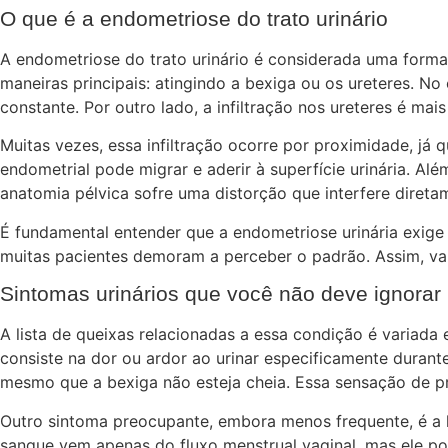
O que é a endometriose do trato urinário
A endometriose do trato urinário é considerada uma forma
maneiras principais: atingindo a bexiga ou os ureteres. N
constante. Por outro lado, a infiltração nos ureteres é ma
Muitas vezes, essa infiltração ocorre por proximidade, já 
endometrial pode migrar e aderir à superfície urinária. Al
anatomia pélvica sofre uma distorção que interfere diret
É fundamental entender que a endometriose urinária exige
muitas pacientes demoram a perceber o padrão. Assim, valo
Sintomas urinários que você não deve ignorar
A lista de queixas relacionadas a essa condição é variada
consiste na dor ou ardor ao urinar especificamente durante
mesmo que a bexiga não esteja cheia. Essa sensação de pre
Outro sintoma preocupante, embora menos frequente, é a h
sangue vem apenas do fluxo menstrual vaginal, mas ele po