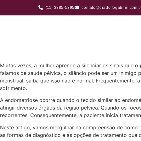
(11) 3885-5395
contato@dradolfogabriel.com.b
Endometriose e sintomas urinários: valoriz
Muitas vezes, a mulher aprende a silenciar os sinais que 
falamos de saúde pélvica, o silêncio pode ser um inimigo 
menstrual, saiba que isso não é normal. Frequentemente, a
sofrimento.
A endometriose ocorre quando o tecido similar ao endomét
atingir diversos órgãos da região pélvica. Quando os foco
recorrentes. Consequentemente, a paciente inicia tratamen
Neste artigo, vamos mergulhar na compreensão de como ess
as formas de diagnóstico e as opções de tratamento que d