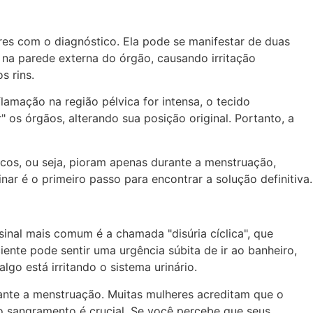
es com o diagnóstico. Ela pode se manifestar de duas
r na parede externa do órgão, causando irritação
s rins.
flamação na região pélvica for intensa, o tecido
 os órgãos, alterando sua posição original. Portanto, a
cos, ou seja, pioram apenas durante a menstruação,
ar é o primeiro passo para encontrar a solução definitiva.
sinal mais comum é a chamada "disúria cíclica", que
iente pode sentir uma urgência súbita de ir ao banheiro,
go está irritando o sistema urinário.
rante a menstruação. Muitas mulheres acreditam que o
do sangramento é crucial. Se você percebe que seus