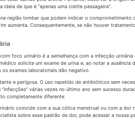
 ideia de que é "apenas uma cistite passageira".
 na região lombar que podem indicar o comprometimento do
rim aumenta. Consequentemente, se não houver tratamento,
ária
om foco urinário é a semelhança com a infecção urinária 
édico solicita um exame de urina e, ao notar a ausência de
 os exames laboratoriais dão negativo.
nte e perigosa. O uso repetido de antibióticos sem necessi
tou "infecções" várias vezes no último ano sem sucesso dur
to completamente diferente.
urinário coincide com a sua cólica menstrual ou com a dor 
cialista sobre esse padrão de dor, pode acessar a nossa p