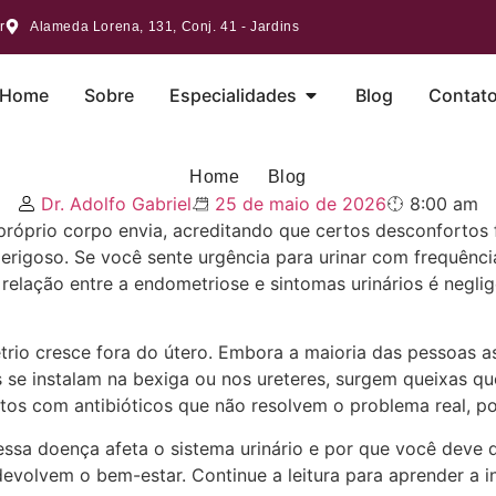
r
Alameda Lorena, 131, Conj. 41 - Jardins
Home
Sobre
Especialidades
Blog
Contat
e os sintomas que seu corpo te dá!
Home
Blog
Dr. Adolfo Gabriel
25 de maio de 2026
8:00 am
o próprio corpo envia, acreditando que certos desconfortos
perigoso. Se você sente urgência para urinar com frequênc
 relação entre a endometriose e sintomas urinários é negli
rio cresce fora do útero. Embora a maioria das pessoas as
s se instalam na bexiga ou nos ureteres, surgem queixas q
tos com antibióticos que não resolvem o problema real, poi
a doença afeta o sistema urinário e por que você deve dar
evolvem o bem-estar. Continue a leitura para aprender a i