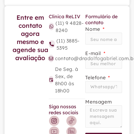
Entre em
Clínica ReLIV
Formulário de
contato
(11) 9 4828-
contato
Nome
8240
agora
mesmo e
(11) 3885-
5395
agende sua
E-mail
avaliação
contato@dradolfogabriel.com.b
De Seg. à
Sex, de
Telefone
8h00 às
18h00
Mensagem
Siga nossas
redes sociais